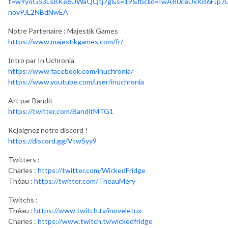
t=wYyoG53LsBKe6UWaQQtj7g&s=19&fbclid=IwAR0ceUxKB6FJp7uH
novPJL2NBdNwEA
Notre Partenaire : Majestik Games
https://www.majestikgames.com/fr/
Intro par In Uchronia
https://www.facebook.com/inuchronia/
https://www.youtube.com/user/inuchronia
Art par Bandit
https://twitter.com/BanditMTG1
Rejoignez notre discord !
https://discord.gg/VtwSyy9
Twitters :
Charles :
https://twitter.com/WickedFridge
Théau :
https://twitter.com/TheauMery
Twitchs :
Théau :
https://www.twitch.tv/inoveletux
Charles :
https://www.twitch.tv/wickedfridge