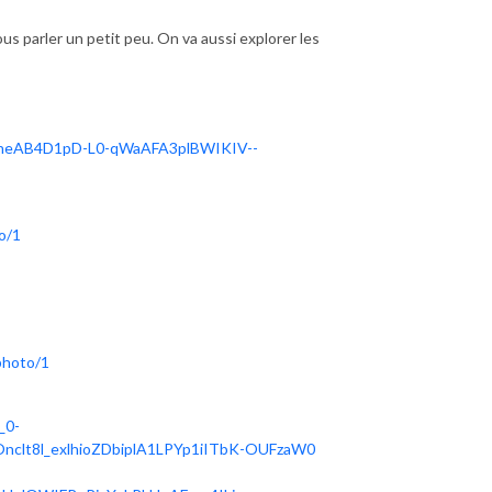
us parler un petit peu. On va aussi explorer les
neAB4D1pD-L0-qWaAFA3plBWIKIV--
o/1
photo/1
_0-
lt8l_exlhioZDbiplA1LPYp1iITbK-OUFzaW0