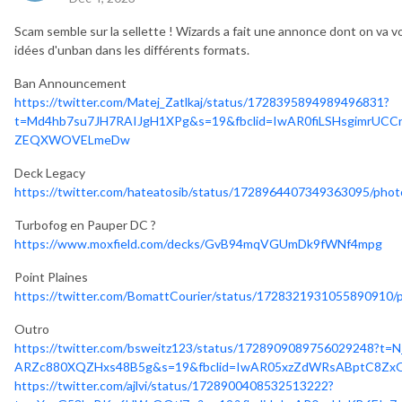
Scam semble sur la sellette ! Wizards a fait une annonce dont on va vo
idées d'unban dans les différents formats.
Ban Announcement
https://twitter.com/Matej_Zatlkaj/status/1728395894989496831?
t=Md4hb7su7JH7RAIJgH1XPg&s=19&fbclid=IwAR0fiLSHsgimrUCC
ZEQXWOVELmeDw
Deck Legacy
https://twitter.com/hateatosib/status/1728964407349363095/phot
Turbofog en Pauper DC ?
https://www.moxfield.com/decks/GvB94mqVGUmDk9fWNf4mpg
Point Plaines
https://twitter.com/BomattCourier/status/1728321931055890910/
Outro
https://twitter.com/bsweitz123/status/1728909089756029248?t=N
ARZc880XQZHxs48B5g&s=19&fbclid=IwAR05xzZdWRsABptC8ZxOnc
https://twitter.com/ajlvi/status/1728900408532513222?