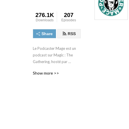
276.1K
207
Downloads
Episodes
Share
RSS
Le Podcaster Mage est un 
podcast sur Magic : The 
Gathering, hosté par 
Charles Wickham et Théau 
Show more >>
Mery, deux joueurs 
parisiens, habitués de la 
scène compétitive (plusieurs 
PT, 2 GP Top8, une victoire 
aux MKM pour Théau, un 
MKM top8 et un GP top32 
pour Charles). Chaque 
épisode parlera d'actualité 
Magic, de stratégie, des 