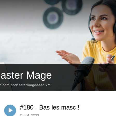
aster Mage
an.com/podcastermage/feed.xml
#180 - Bas les masc !
Dec 4, 2023