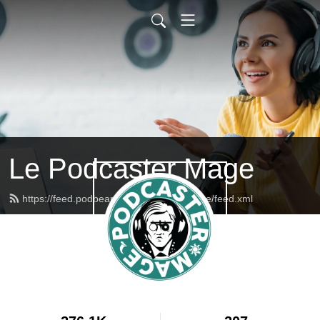
Le Podcaster Mage
https://feed.podbean.com/podcastermage/feed.xml