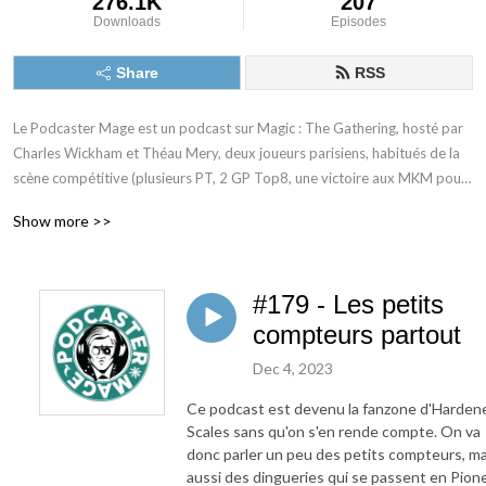
276.1K
207
Downloads
Episodes
Share
RSS
Le Podcaster Mage est un podcast sur Magic : The Gathering, hosté par 
Charles Wickham et Théau Mery, deux joueurs parisiens, habitués de la 
scène compétitive (plusieurs PT, 2 GP Top8, une victoire aux MKM pour 
Théau, un MKM top8 et un GP top32 pour Charles). Chaque épisode 
Show more >>
parlera d'actualité Magic, de stratégie, des meilleurs decks à jouer aux 
évènements à venir, et de nos retours sur nos expériences à ceux-ci !
#179 - Les petits
compteurs partout
Dec 4, 2023
Ce podcast est devenu la fanzone d'Harden
Scales sans qu'on s'en rende compte. On va
donc parler un peu des petits compteurs, ma
aussi des dingueries qui se passent en Pione