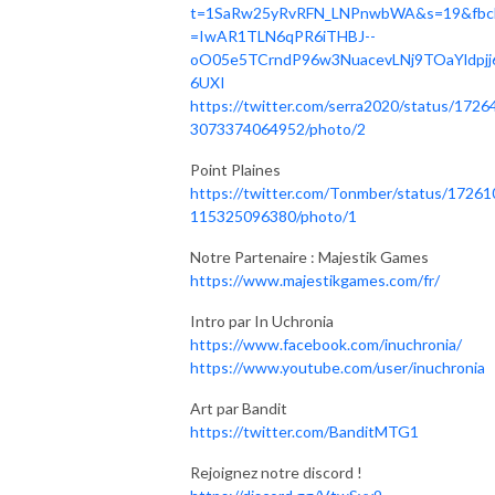
t=1SaRw25yRvRFN_LNPnwbWA&s=19&fbcl
=IwAR1TLN6qPR6iTHBJ--
oO05e5TCrndP96w3NuacevLNj9TOaYldpjj
6UXI
https://twitter.com/serra2020/status/1726
3073374064952/photo/2
Point Plaines
https://twitter.com/Tonmber/status/17261
115325096380/photo/1
Notre Partenaire : Majestik Games
https://www.majestikgames.com/fr/
Intro par In Uchronia
https://www.facebook.com/inuchronia/
https://www.youtube.com/user/inuchronia
Art par Bandit
https://twitter.com/BanditMTG1
Rejoignez notre discord !