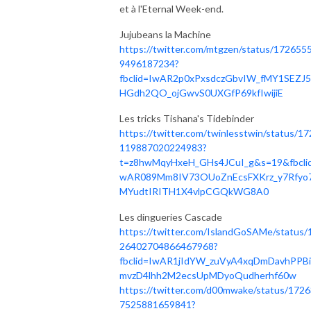
et à l'Eternal Week-end.
Jujubeans la Machine
https://twitter.com/mtgzen/status/172655
9496187234?
fbclid=IwAR2p0xPxsdczGbvIW_fMY1SEZJ
HGdh2QO_ojGwvS0UXGfP69kfIwijiE
Les tricks Tishana's Tidebinder
https://twitter.com/twinlesstwin/status/17
119887020224983?
t=z8hwMqyHxeH_GHs4JCuI_g&s=19&fbcli
wAR089Mm8IV73OUoZnEcsFXKrz_y7Rfyo
MYudtIRITH1X4vlpCGQkWG8A0
Les dingueries Cascade
https://twitter.com/IslandGoSAMe/status/
26402704866467968?
fbclid=IwAR1jIdYW_zuVyA4xqDmDavhPPB
mvzD4lhh2M2ecsUpMDyoQudherhf60w
https://twitter.com/d00mwake/status/172
7525881659841?