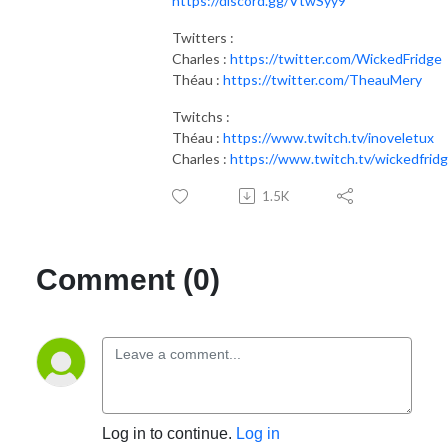
https://discord.gg/VtwSyy9
Twitters :
Charles :
https://twitter.com/WickedFridge
Théau :
https://twitter.com/TheauMery
Twitchs :
Théau :
https://www.twitch.tv/inoveletux
Charles :
https://www.twitch.tv/wickedfrid
1.5K
Comment (0)
Log in to continue.
Log in