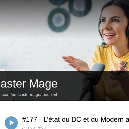
aster Mage
an.com/podcastermage/feed.xml
#177 - L’état du DC et du Modern av
Oct 28, 2023