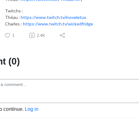
Twitchs :
Théau :
https://www.twitch.tv/inoveletux
Charles :
https://www.twitch.tv/wickedfridge
1
2.4K
 (0)
to continue.
Log in