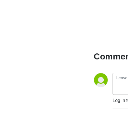
meilleurs decks à jouer aux 
évènements à venir, et de 
nos retours sur nos 
expériences à ceux-ci !
Comment
Log in 