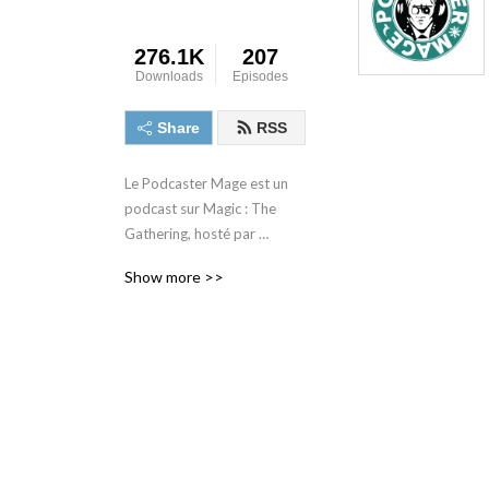
276.1K
207
Downloads
Episodes
Share
RSS
Le Podcaster Mage est un 
podcast sur Magic : The 
Gathering, hosté par 
Charles Wickham et Théau 
Show more >>
Mery, deux joueurs 
parisiens, habitués de la 
scène compétitive (plusieurs 
PT, 2 GP Top8, une victoire 
aux MKM pour Théau, un 
MKM top8 et un GP top32 
pour Charles). Chaque 
épisode parlera d'actualité 
Magic, de stratégie, des 