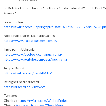
Le Relicfest approche, et c'est l'occasion de parler de l'état du Due
évents !
Brew Chelou
https://twitter.com/Aspiringspike/status/1716159755658436928/p
Notre Partenaire : Majestik Games
https://www.majestikgames.com/fr/
Intro par In Uchronia
https://www.facebook.com/inuchronia/
https://www.youtube.com/user/inuchronia
Art par Bandit
https://twitter.com/BanditMTG1
Rejoignez notre discord !
https://discord.gg/VtwSyy9
Twitters :
Charles :
https://twitter.com/WickedFridge
Théau :
https://twitter.com/TheauMery